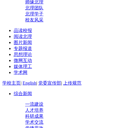
师缘北理
北理团队
北理学子
校友风采
品读校报
阅读北理
图片新闻
专题报道
思想理论
微网互动
媒体理工
学术网
学校主页
|
English
|
党委宣传部
|
上传规范
综合新闻
一流建设
人才培养
科研成果
学术交流