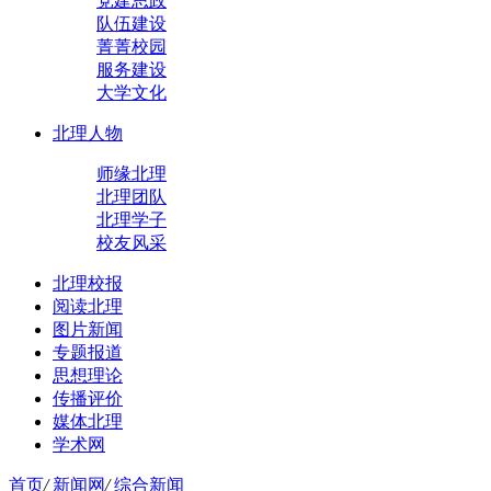
党建思政
队伍建设
菁菁校园
服务建设
大学文化
北理人物
师缘北理
北理团队
北理学子
校友风采
北理校报
阅读北理
图片新闻
专题报道
思想理论
传播评价
媒体北理
学术网
首页
/
新闻网
/
综合新闻