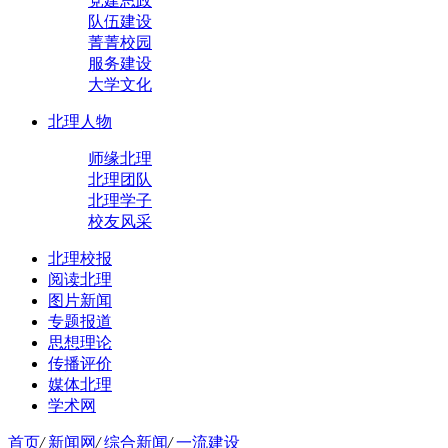
党建思政
队伍建设
菁菁校园
服务建设
大学文化
北理人物
师缘北理
北理团队
北理学子
校友风采
北理校报
阅读北理
图片新闻
专题报道
思想理论
传播评价
媒体北理
学术网
首页
/
新闻网
/
综合新闻
/
一流建设