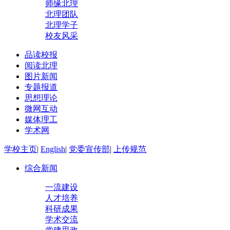
师缘北理
北理团队
北理学子
校友风采
品读校报
阅读北理
图片新闻
专题报道
思想理论
微网互动
媒体理工
学术网
学校主页
|
English
|
党委宣传部
|
上传规范
综合新闻
一流建设
人才培养
科研成果
学术交流