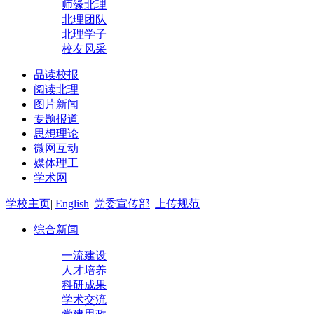
师缘北理
北理团队
北理学子
校友风采
品读校报
阅读北理
图片新闻
专题报道
思想理论
微网互动
媒体理工
学术网
学校主页
|
English
|
党委宣传部
|
上传规范
综合新闻
一流建设
人才培养
科研成果
学术交流