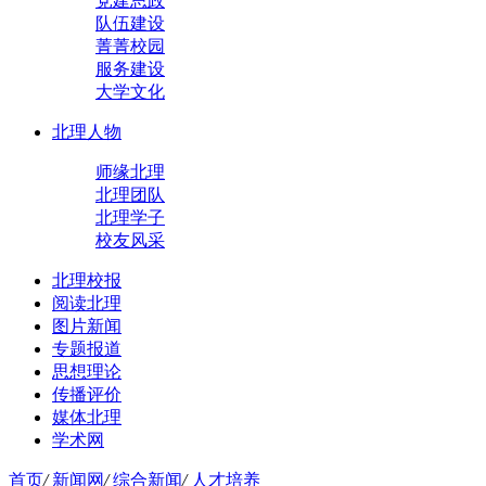
党建思政
队伍建设
菁菁校园
服务建设
大学文化
北理人物
师缘北理
北理团队
北理学子
校友风采
北理校报
阅读北理
图片新闻
专题报道
思想理论
传播评价
媒体北理
学术网
首页
/
新闻网
/
综合新闻
/
人才培养