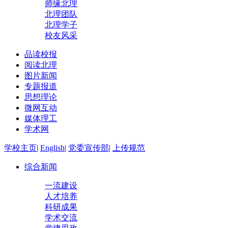
师缘北理
北理团队
北理学子
校友风采
品读校报
阅读北理
图片新闻
专题报道
思想理论
微网互动
媒体理工
学术网
学校主页
|
English
|
党委宣传部
|
上传规范
综合新闻
一流建设
人才培养
科研成果
学术交流