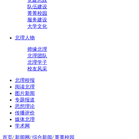
党建思政
队伍建设
菁菁校园
服务建设
大学文化
北理人物
师缘北理
北理团队
北理学子
校友风采
北理校报
阅读北理
图片新闻
专题报道
思想理论
传播评价
媒体北理
学术网
首页
/
新闻网
/
综合新闻
/
菁菁校园