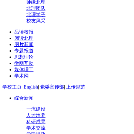
师缘北理
北理团队
北理学子
校友风采
品读校报
阅读北理
图片新闻
专题报道
思想理论
微网互动
媒体理工
学术网
学校主页
|
English
|
党委宣传部
|
上传规范
综合新闻
一流建设
人才培养
科研成果
学术交流