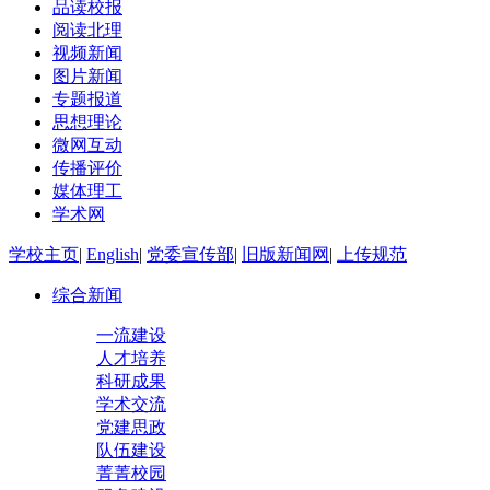
品读校报
阅读北理
视频新闻
图片新闻
专题报道
思想理论
微网互动
传播评价
媒体理工
学术网
学校主页
|
English
|
党委宣传部
|
旧版新闻网
|
上传规范
综合新闻
一流建设
人才培养
科研成果
学术交流
党建思政
队伍建设
菁菁校园