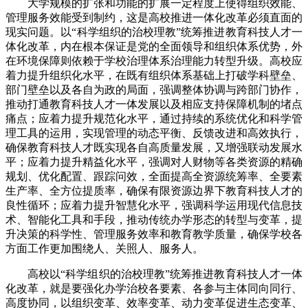
大学规模的扩张和功能的扩展一定程度上使得组织效能、
管理服务效能受到制约，这是高校推进一体化改革必须直面的
现实问题。以“科学组织的治校理教”统筹推进教育科技人才一
体化改革，内在根本保证是党的全面领导和组织体系优势，外
在环境保障则依赖于学校治理体系治理能力转型升级。高校应
着力提升组织化水平，在既有组织体系基础上打破学科壁垒、
部门壁垒以及各自为政的局面，强调整体协调与跨部门协作，
推动打通教育科技人才一体发展以及相应支持保障机制的堵点
痛点；应着力提升规范化水平，通过持续的系统优化和科学管
理工具的运用，实现管理的动态平衡、反馈改进和高效执行，
确保教育科技人才既实现各自高质量发展，又增强联动发展水
平；应着力提升精益化水平，强调对人财物等各类资源的精确
规划、优化配置、跟踪问效，全面提高全资源统筹率、全要素
生产率、全方位提质率，确保有限资源边界下教育科技人才的
良性循环；应着力提升智慧化水平，强调科学运用现代信息技
术、智能化工具和手段，推动传统办学形态的转型与变革，提
升决策的科学性、管理服务效率和教育教学质量，确保学校各
方面工作更加围绕人、关照人、服务人。
高校以“科学组织的治校理教”统筹推进教育科技人才一体
化改革，就是要强化办学治校各要素、各参与主体同向同行、
高度协同，以组织变革、效率变革、动力变革促进生态变革、