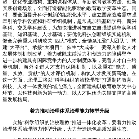
塑，优化专业结构、重构课程体系、革新教育教学方法、创新
实践创造场景，全面打造智能化驱动的教育教学变革生态。同
时，要全面提升科研创新的组织化水平，建立国家战略需求强
牵引的学科设置和科研组织机制，超常规加强基础学科、新兴
学科、交叉学科建设，为加快推进科技自立自强提供坚实学科
基础、知识基础、人才基础；要优化科技创新组织实施机制，
健全完善重大科研攻关“四大”模式，全链条汇聚“大团队”、构
建“大平台”、承接“大项目”、催生“大成果”；要深入推动人才
发展体制机制改革，着力破除束缚活力和创造力的障碍壁垒，
进一步构建具有国际竞争力的人才制度体系，完善人才自主培
养机制、海外引进人才支持保障机制，以及重在“能力、质
量、实效、贡献”的人才评价机制，构筑人才发展新高地。在
这一方面，北理工将以“科学组织的治校理教”打通制约教育、
科技、人才一体发展的堵点痛点，全面建构以教育教学为中心
环节、以科技创新为第一动力、以人才队伍为关键支撑的高质
量发展格局。
着力推动治理体系治理能力转型升级
实施“科学组织的治校理教”推进一体化改革，要着力推动
治理体系治理能力转型升级，大力营造绿色高质发展生态。