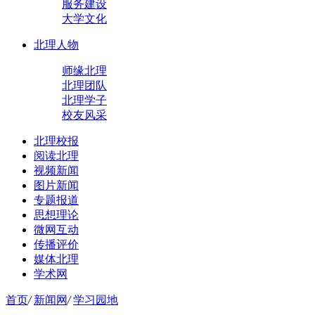
服务建设
大学文化
北理人物
师缘北理
北理团队
北理学子
校友风采
北理校报
阅读北理
视频新闻
图片新闻
专题报道
思想理论
微网互动
传播评价
媒体北理
学术网
首页
/
新闻网
/
学习园地