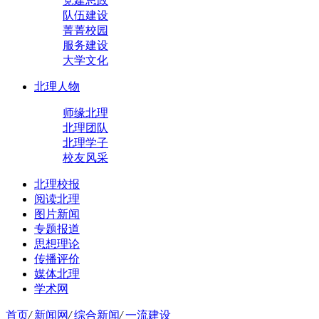
党建思政
队伍建设
菁菁校园
服务建设
大学文化
北理人物
师缘北理
北理团队
北理学子
校友风采
北理校报
阅读北理
图片新闻
专题报道
思想理论
传播评价
媒体北理
学术网
首页
/
新闻网
/
综合新闻
/
一流建设