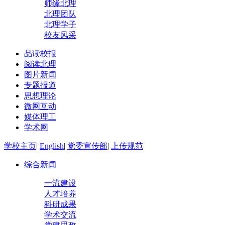
师缘北理
北理团队
北理学子
校友风采
品读校报
阅读北理
图片新闻
专题报道
思想理论
微网互动
媒体理工
学术网
学校主页
|
English
|
党委宣传部
|
上传规范
综合新闻
一流建设
人才培养
科研成果
学术交流