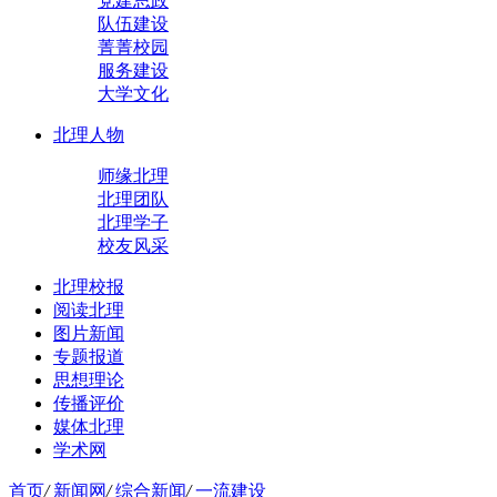
党建思政
队伍建设
菁菁校园
服务建设
大学文化
北理人物
师缘北理
北理团队
北理学子
校友风采
北理校报
阅读北理
图片新闻
专题报道
思想理论
传播评价
媒体北理
学术网
首页
/
新闻网
/
综合新闻
/
一流建设