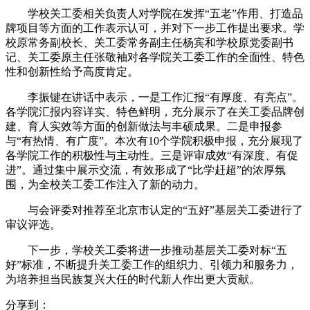
学校关工委相关负责人对学院在发挥“五老”作用、打造品
牌项目等方面的工作表示认可，并对下一步工作提出要求。学
校原常务副校长、关工委常务副主任杨宾和学校原党委副书
记、关工委原主任张敬袖对各学院关工委工作的全面性、特色
性和创新性给予高度肯定。
李振键在讲话中表示，一是工作汇报“有厚度、有亮点”。
各学院汇报内容详实、特色鲜明，充分展示了在关工委品牌创
建、育人实效等方面的创新做法与丰硕成果。二是申报参
与“有热情、有广度”。本次有10个学院积极申报，充分展现了
各学院工作的积极性与主动性。三是评审成效“有深度、有促
进”。通过集中展示交流，有效形成了“比学赶超”的浓厚氛
围，为全校关工委工作注入了新的动力。
与会评委对推荐至北京市认定的“五好”基层关工委进行了
审议评选。
下一步，学校关工委将进一步推动基层关工委对标“五
好”标准，不断提升关工委工作的组织力、引领力和服务力，
为培养担当民族复兴大任的时代新人作出更大贡献。
分享到：