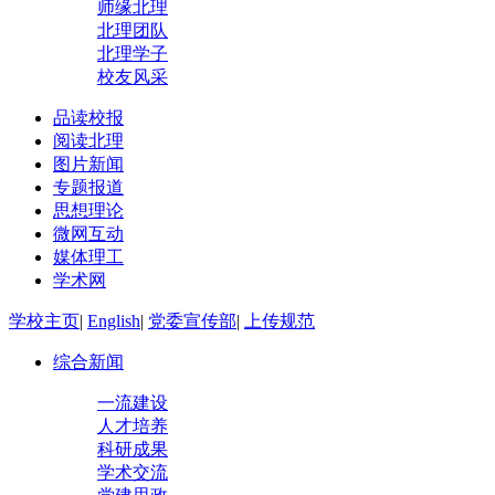
师缘北理
北理团队
北理学子
校友风采
品读校报
阅读北理
图片新闻
专题报道
思想理论
微网互动
媒体理工
学术网
学校主页
|
English
|
党委宣传部
|
上传规范
综合新闻
一流建设
人才培养
科研成果
学术交流