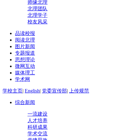
师缘北理
北理团队
北理学子
校友风采
品读校报
阅读北理
图片新闻
专题报道
思想理论
微网互动
媒体理工
学术网
学校主页
|
English
|
党委宣传部
|
上传规范
综合新闻
一流建设
人才培养
科研成果
学术交流