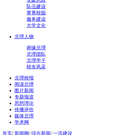
党建思政
队伍建设
菁菁校园
服务建设
大学文化
北理人物
师缘北理
北理团队
北理学子
校友风采
北理校报
阅读北理
图片新闻
专题报道
思想理论
传播评价
媒体北理
学术网
首页
/
新闻网
/
综合新闻
/
一流建设