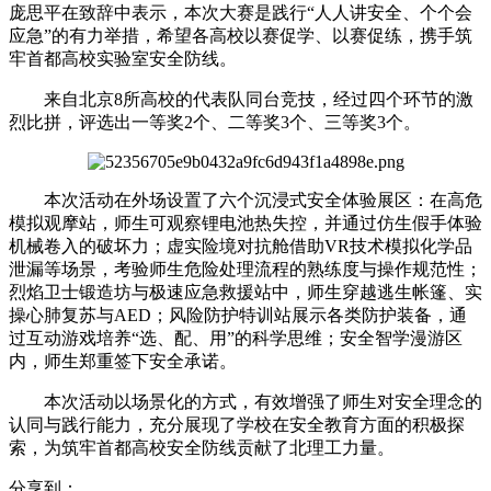
庞思平在致辞中表示，本次大赛是践行“人人讲安全、个个会
应急”的有力举措，希望各高校以赛促学、以赛促练，携手筑
牢首都高校实验室安全防线。
来自北京8所高校的代表队同台竞技，经过四个环节的激
烈比拼，评选出一等奖2个、二等奖3个、三等奖3个。
本次活动在外场设置了六个沉浸式安全体验展区：在高危
模拟观摩站，师生可观察锂电池热失控，并通过仿生假手体验
机械卷入的破坏力；虚实险境对抗舱借助VR技术模拟化学品
泄漏等场景，考验师生危险处理流程的熟练度与操作规范性；
烈焰卫士锻造坊与极速应急救援站中，师生穿越逃生帐篷、实
操心肺复苏与AED；风险防护特训站展示各类防护装备，通
过互动游戏培养“选、配、用”的科学思维；安全智学漫游区
内，师生郑重签下安全承诺。
本次活动以场景化的方式，有效增强了师生对安全理念的
认同与践行能力，充分展现了学校在安全教育方面的积极探
索，为筑牢首都高校安全防线贡献了北理工力量。
分享到：