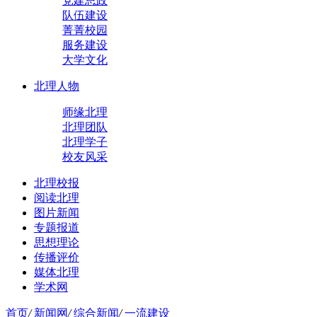
党建思政
队伍建设
菁菁校园
服务建设
大学文化
北理人物
师缘北理
北理团队
北理学子
校友风采
北理校报
阅读北理
图片新闻
专题报道
思想理论
传播评价
媒体北理
学术网
首页
/
新闻网
/
综合新闻
/
一流建设