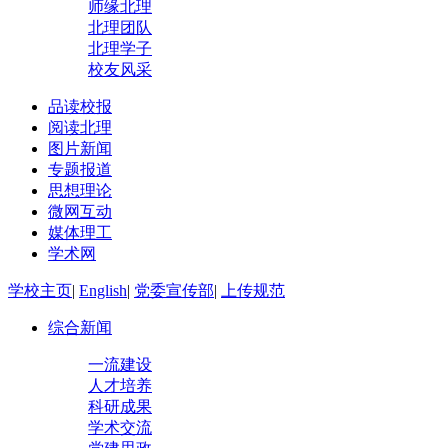
师缘北理
北理团队
北理学子
校友风采
品读校报
阅读北理
图片新闻
专题报道
思想理论
微网互动
媒体理工
学术网
学校主页
|
English
|
党委宣传部
|
上传规范
综合新闻
一流建设
人才培养
科研成果
学术交流