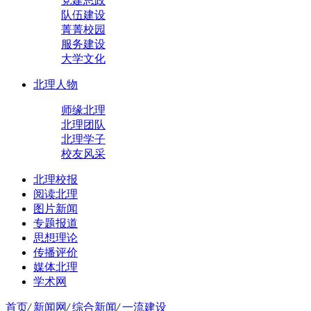
党建思政
队伍建设
菁菁校园
服务建设
大学文化
北理人物
师缘北理
北理团队
北理学子
校友风采
北理校报
阅读北理
图片新闻
专题报道
思想理论
传播评价
媒体北理
学术网
首页
/
新闻网
/
综合新闻
/
一流建设