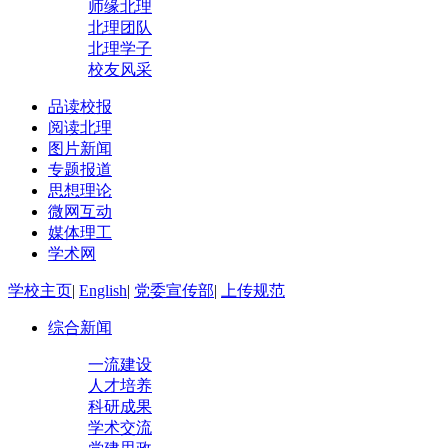
师缘北理
北理团队
北理学子
校友风采
品读校报
阅读北理
图片新闻
专题报道
思想理论
微网互动
媒体理工
学术网
学校主页
|
English
|
党委宣传部
|
上传规范
综合新闻
一流建设
人才培养
科研成果
学术交流