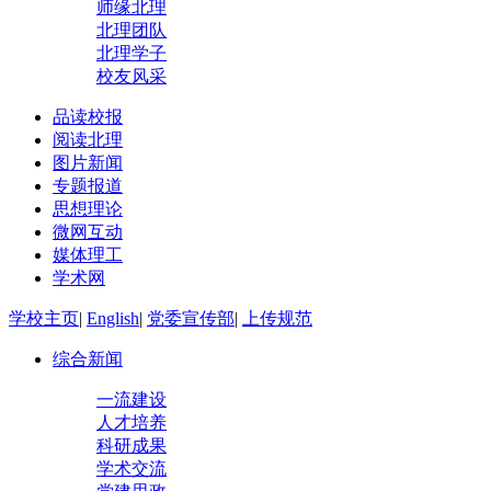
师缘北理
北理团队
北理学子
校友风采
品读校报
阅读北理
图片新闻
专题报道
思想理论
微网互动
媒体理工
学术网
学校主页
|
English
|
党委宣传部
|
上传规范
综合新闻
一流建设
人才培养
科研成果
学术交流