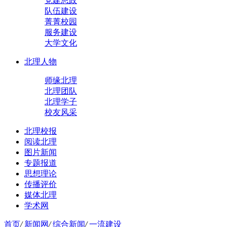
党建思政
队伍建设
菁菁校园
服务建设
大学文化
北理人物
师缘北理
北理团队
北理学子
校友风采
北理校报
阅读北理
图片新闻
专题报道
思想理论
传播评价
媒体北理
学术网
首页
/
新闻网
/
综合新闻
/
一流建设