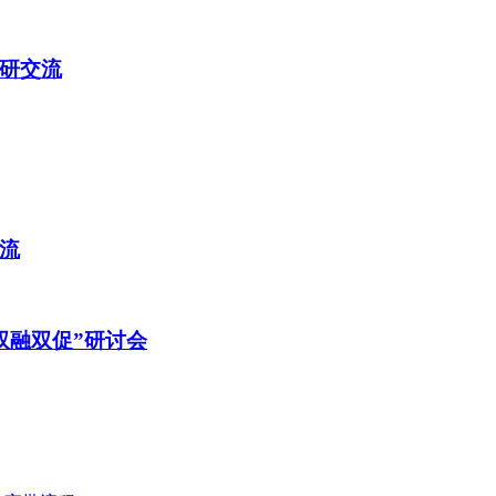
研交流
流
双融双促”研讨会