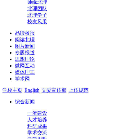
师缘北理
北理团队
北理学子
校友风采
品读校报
阅读北理
图片新闻
专题报道
思想理论
微网互动
媒体理工
学术网
学校主页
|
English
|
党委宣传部
|
上传规范
综合新闻
一流建设
人才培养
科研成果
学术交流