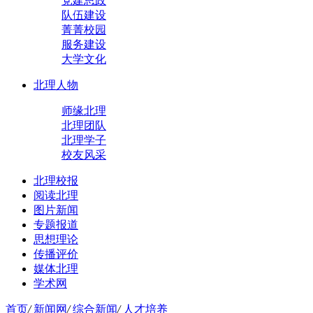
党建思政
队伍建设
菁菁校园
服务建设
大学文化
北理人物
师缘北理
北理团队
北理学子
校友风采
北理校报
阅读北理
图片新闻
专题报道
思想理论
传播评价
媒体北理
学术网
首页
/
新闻网
/
综合新闻
/
人才培养