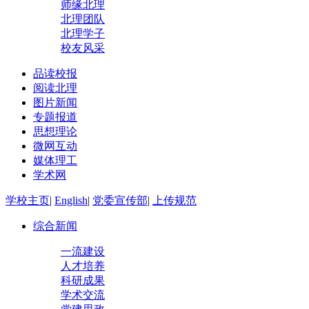
师缘北理
北理团队
北理学子
校友风采
品读校报
阅读北理
图片新闻
专题报道
思想理论
微网互动
媒体理工
学术网
学校主页
|
English
|
党委宣传部
|
上传规范
综合新闻
一流建设
人才培养
科研成果
学术交流