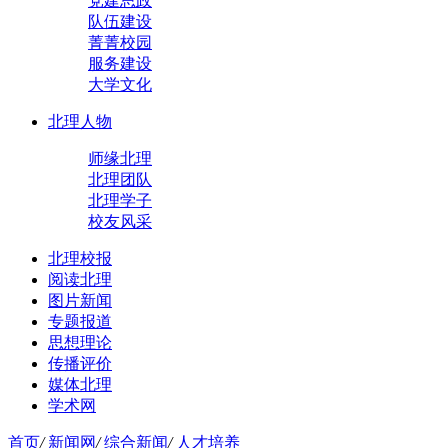
党建思政
队伍建设
菁菁校园
服务建设
大学文化
北理人物
师缘北理
北理团队
北理学子
校友风采
北理校报
阅读北理
图片新闻
专题报道
思想理论
传播评价
媒体北理
学术网
首页
/
新闻网
/
综合新闻
/
人才培养