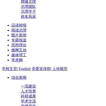
师缘北理
北理团队
北理学子
校友风采
品读校报
阅读北理
图片新闻
专题报道
思想理论
微网互动
媒体理工
学术网
学校主页
|
English
|
党委宣传部
|
上传规范
综合新闻
一流建设
人才培养
科研成果
学术交流