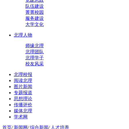
党建思政
队伍建设
菁菁校园
服务建设
大学文化
北理人物
师缘北理
北理团队
北理学子
校友风采
北理校报
阅读北理
图片新闻
专题报道
思想理论
传播评价
媒体北理
学术网
首页
/
新闻网
/
综合新闻
/
人才培养