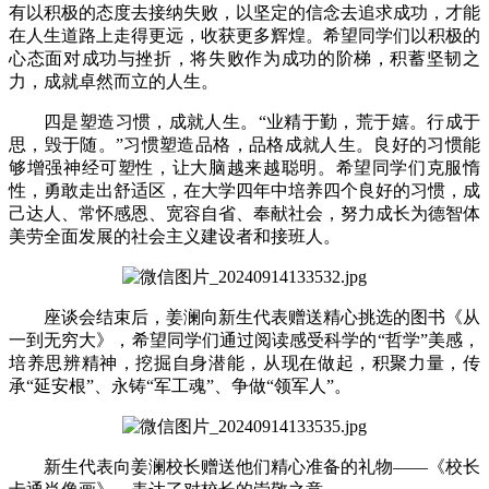
有以积极的态度去接纳失败，以坚定的信念去追求成功，才能
在人生道路上走得更远，收获更多辉煌。希望同学们以积极的
心态面对成功与挫折，将失败作为成功的阶梯，积蓄坚韧之
力，成就卓然而立的人生。
四是塑造习惯，成就人生。“业精于勤，荒于嬉。行成于
思，毁于随。”习惯塑造品格，品格成就人生。良好的习惯能
够增强神经可塑性，让大脑越来越聪明。希望同学们克服惰
性，勇敢走出舒适区，在大学四年中培养四个良好的习惯，成
己达人、常怀感恩、宽容自省、奉献社会，努力成长为德智体
美劳全面发展的社会主义建设者和接班人。
座谈会结束后，姜澜向新生代表赠送精心挑选的图书《从
一到无穷大》，希望同学们通过阅读感受科学的“哲学”美感，
培养思辨精神，挖掘自身潜能，从现在做起，积聚力量，传
承“延安根”、永铸“军工魂”、争做“领军人”。
新生代表向姜澜校长赠送他们精心准备的礼物——《校长