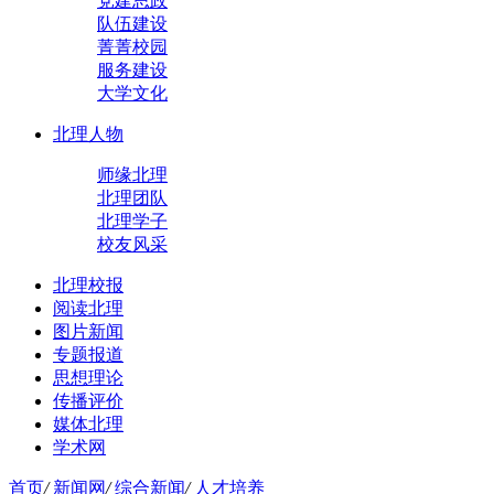
党建思政
队伍建设
菁菁校园
服务建设
大学文化
北理人物
师缘北理
北理团队
北理学子
校友风采
北理校报
阅读北理
图片新闻
专题报道
思想理论
传播评价
媒体北理
学术网
首页
/
新闻网
/
综合新闻
/
人才培养