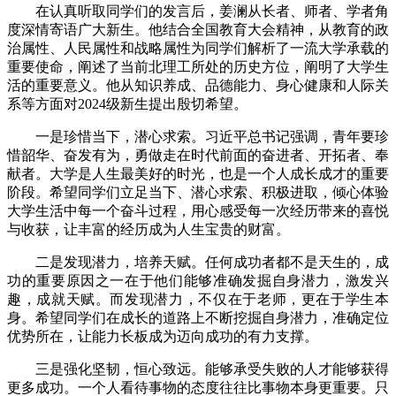
在认真听取同学们的发言后，姜澜从长者、师者、学者角
度深情寄语广大新生。他结合全国教育大会精神，从教育的政
治属性、人民属性和战略属性为同学们解析了一流大学承载的
重要使命，阐述了当前北理工所处的历史方位，阐明了大学生
活的重要意义。他从知识养成、品德能力、身心健康和人际关
系等方面对2024级新生提出殷切希望。
一是珍惜当下，潜心求索。习近平总书记强调，青年要珍
惜韶华、奋发有为，勇做走在时代前面的奋进者、开拓者、奉
献者。大学是人生最美好的时光，也是一个人成长成才的重要
阶段。希望同学们立足当下、潜心求索、积极进取，倾心体验
大学生活中每一个奋斗过程，用心感受每一次经历带来的喜悦
与收获，让丰富的经历成为人生宝贵的财富。
二是发现潜力，培养天赋。任何成功者都不是天生的，成
功的重要原因之一在于他们能够准确发掘自身潜力，激发兴
趣，成就天赋。而发现潜力，不仅在于老师，更在于学生本
身。希望同学们在成长的道路上不断挖掘自身潜力，准确定位
优势所在，让能力长板成为迈向成功的有力支撑。
三是强化坚韧，恒心致远。能够承受失败的人才能够获得
更多成功。一个人看待事物的态度往往比事物本身更重要。只