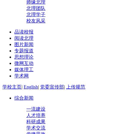
师缘北理
北理团队
北理学子
校友风采
品读校报
阅读北理
图片新闻
专题报道
思想理论
微网互动
媒体理工
学术网
学校主页
|
English
|
党委宣传部
|
上传规范
综合新闻
一流建设
人才培养
科研成果
学术交流