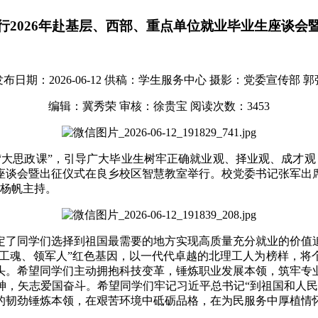
行2026年赴基层、西部、重点单位就业毕业生座谈会
布日期：2026-06-12
供稿：学生服务中心
摄影：党委宣传部 郭
编辑：冀秀荣
审核：徐贵宝
阅读次数：
3453
大思政课”，引导广大毕业生树牢正确就业观、择业观、成才观
生座谈会暨出征仪式在良乡校区智慧教室举行。校党委书记张军
由杨帆主持。
定了同学们选择到祖国最需要的地方实现高质量充分就业的价值
军工魂、领军人”红色基因，以一代代卓越的北理工人为榜样，
头。希望同学们主动拥抱科技变革，锤炼职业发展本领，筑牢专
神，矢志爱国奋斗。希望同学们牢记习近平总书记“到祖国和人民
的韧劲锤炼本领，在艰苦环境中砥砺品格，在为民服务中厚植情