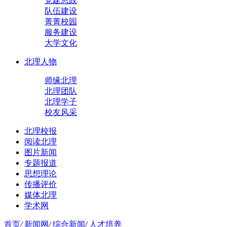
党建思政
队伍建设
菁菁校园
服务建设
大学文化
北理人物
师缘北理
北理团队
北理学子
校友风采
北理校报
阅读北理
图片新闻
专题报道
思想理论
传播评价
媒体北理
学术网
首页
/
新闻网
/
综合新闻
/
人才培养