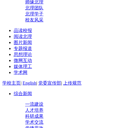
师缘北理
北理团队
北理学子
校友风采
品读校报
阅读北理
图片新闻
专题报道
思想理论
微网互动
媒体理工
学术网
学校主页
|
English
|
党委宣传部
|
上传规范
综合新闻
一流建设
人才培养
科研成果
学术交流