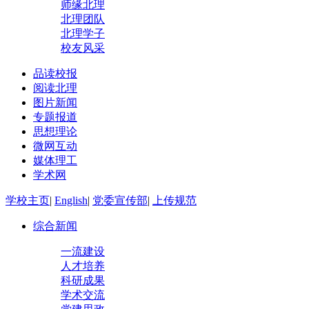
师缘北理
北理团队
北理学子
校友风采
品读校报
阅读北理
图片新闻
专题报道
思想理论
微网互动
媒体理工
学术网
学校主页
|
English
|
党委宣传部
|
上传规范
综合新闻
一流建设
人才培养
科研成果
学术交流