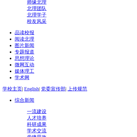
师缘北理
北理团队
北理学子
校友风采
品读校报
阅读北理
图片新闻
专题报道
思想理论
微网互动
媒体理工
学术网
学校主页
|
English
|
党委宣传部
|
上传规范
综合新闻
一流建设
人才培养
科研成果
学术交流