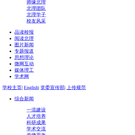
师缘北理
北理团队
北理学子
校友风采
品读校报
阅读北理
图片新闻
专题报道
思想理论
微网互动
媒体理工
学术网
学校主页
|
English
|
党委宣传部
|
上传规范
综合新闻
一流建设
人才培养
科研成果
学术交流