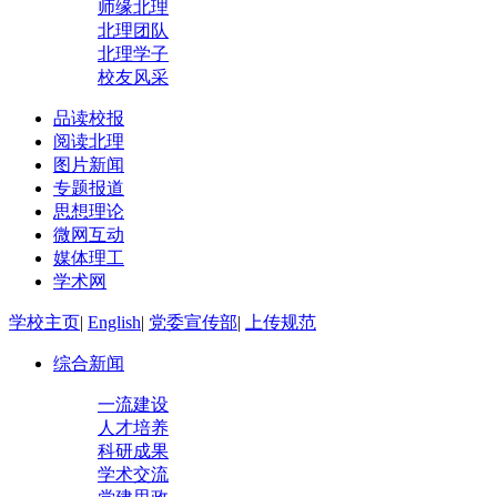
师缘北理
北理团队
北理学子
校友风采
品读校报
阅读北理
图片新闻
专题报道
思想理论
微网互动
媒体理工
学术网
学校主页
|
English
|
党委宣传部
|
上传规范
综合新闻
一流建设
人才培养
科研成果
学术交流