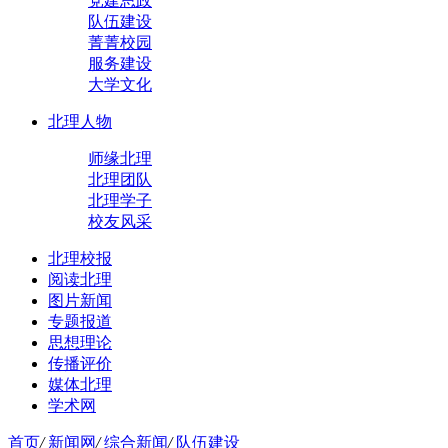
党建思政
队伍建设
菁菁校园
服务建设
大学文化
北理人物
师缘北理
北理团队
北理学子
校友风采
北理校报
阅读北理
图片新闻
专题报道
思想理论
传播评价
媒体北理
学术网
首页
/
新闻网
/
综合新闻
/
队伍建设