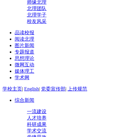
师缘北理
北理团队
北理学子
校友风采
品读校报
阅读北理
图片新闻
专题报道
思想理论
微网互动
媒体理工
学术网
学校主页
|
English
|
党委宣传部
|
上传规范
综合新闻
一流建设
人才培养
科研成果
学术交流