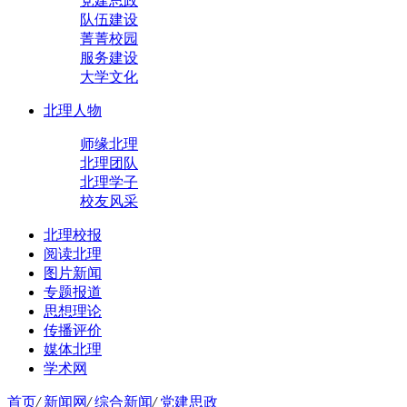
党建思政
队伍建设
菁菁校园
服务建设
大学文化
北理人物
师缘北理
北理团队
北理学子
校友风采
北理校报
阅读北理
图片新闻
专题报道
思想理论
传播评价
媒体北理
学术网
首页
/
新闻网
/
综合新闻
/
党建思政