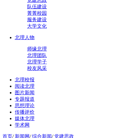
党建思政
队伍建设
菁菁校园
服务建设
大学文化
北理人物
师缘北理
北理团队
北理学子
校友风采
北理校报
阅读北理
图片新闻
专题报道
思想理论
传播评价
媒体北理
学术网
首页
/
新闻网
/
综合新闻
/
党建思政