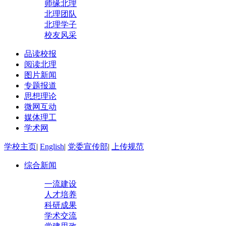
师缘北理
北理团队
北理学子
校友风采
品读校报
阅读北理
图片新闻
专题报道
思想理论
微网互动
媒体理工
学术网
学校主页
|
English
|
党委宣传部
|
上传规范
综合新闻
一流建设
人才培养
科研成果
学术交流