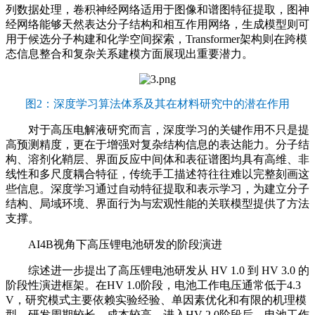
列数据处理，卷积神经网络适用于图像和谱图特征提取，图神
经网络能够天然表达分子结构和相互作用网络，生成模型则可
用于候选分子构建和化学空间探索，Transformer架构则在跨模
态信息整合和复杂关系建模方面展现出重要潜力。
图2：深度学习算法体系及其在材料研究中的潜在作用
对于高压电解液研究而言，深度学习的关键作用不只是提
高预测精度，更在于增强对复杂结构信息的表达能力。分子结
构、溶剂化鞘层、界面反应中间体和表征谱图均具有高维、非
线性和多尺度耦合特征，传统手工描述符往往难以完整刻画这
些信息。深度学习通过自动特征提取和表示学习，为建立分子
结构、局域环境、界面行为与宏观性能的关联模型提供了方法
支撑。
AI4B视角下高压锂电池研发的阶段演进
综述进一步提出了高压锂电池研发从 HV 1.0 到 HV 3.0 的
阶段性演进框架。在HV 1.0阶段，电池工作电压通常低于4.3
V，研究模式主要依赖实验经验、单因素优化和有限的机理模
型，研发周期较长，成本较高。进入HV 2.0阶段后，电池工作