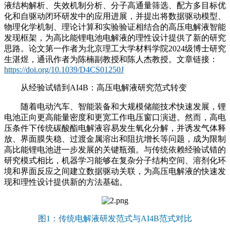
液结构解析、失效机制分析、分子高通量筛选、配方多目标优
化和自驱动闭环研发中的应用进展，并提出将数据驱动模型、
物理化学机制、理论计算和实验验证相结合的高压电解液智能
发现框架，为高比能锂电池电解液的理性设计提供了新的研究
思路。论文第一作者为北京理工大学材料学院2024级博士研究
生湛煜，通讯作者为陈楠副教授和陈人杰教授。文章链接：
https://doi.org/10.1039/D4CS01250J
从经验试错到AI4B：高压电解液研究范式转变
随着电动汽车、智能装备和大规模储能技术快速发展，锂
电池正向更高能量密度和更宽工作电压窗口演进。然而，高电
压条件下传统碳酸酯电解液容易发生氧化分解，并诱发气体释
放、界面膜失稳、过渡金属溶出和阻抗增长等问题，成为限制
高比能锂电池进一步发展的关键瓶颈。与传统依赖经验试错的
研究模式相比，机器学习能够在复杂分子结构空间、溶剂化环
境和界面反应之间建立数据驱动关联，为高压电解液的快速发
现和理性设计提供新的方法基础。
图1：传统电解液研发范式与AI4B范式对比