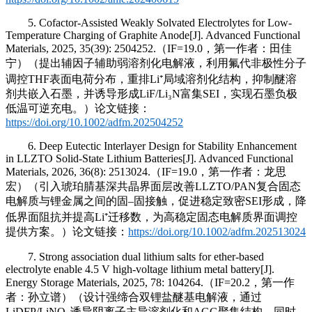
5. Cofactor-Assisted Weakly Solvated Electrolytes for Low-
Temperature Charging of Graphite Anode[J]. Advanced Functional
Materials, 2025, 35(39): 2504252.（IF=19.0，第一作者：田佳
宁）（提出辅因子辅助弱溶剂化电解液，利用氟代非极性分子
调控THF表面电荷分布，重排Li⁺局域溶剂化结构，抑制醚溶
剂共嵌入石墨，并诱导形成LiF/Li₃N富集SEI，实现石墨负极
低温可逆充电。）论文链接：
https://doi.org/10.1002/adfm.202504252
6. Deep Eutectic Interlayer Design for Stability Enhancement
in LLZTO Solid-State Lithium Batteries[J]. Advanced Functional
Materials, 2026, 36(8): 2513024.（IF=19.0，第一作者：龙思
宏）（引入琥珀腈基深共晶界面层改善LLZTO/PAN复合固态
电解质与锂金属之间的固–固接触，促进稳定致密SEI形成，降
低界面阻抗并提高Li⁺迁移数，为高稳定固态电解质界面调控
提供方案。）论文链接：
https://doi.org/10.1002/adfm.202513024
7. Strong association dual lithium salts for ether-based
electrolyte enable 4.5 V high-voltage lithium metal battery[J].
Energy Storage Materials, 2025, 78: 104264.（IF=20.2，第一作
者：孙立谱）（设计强缔合双锂盐醚基电解液，通过
LiDFP/LiNO
诱导阴离子主导溶剂化和AGG聚集结构，同时