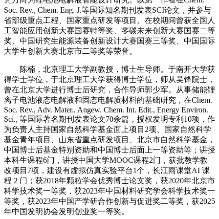
Soc. Rev., Chem. Eng. J.等国际知名期刊发表SCI论文，并参与
省部级重点工程、国家重点研发等项目。在校期间曾获全国人
工智能应用创新大赛国赛特等奖、零碳未来创新大赛国赛二等
奖、中国研究生能源装备创新设计大赛国赛三等奖、中国国际
大学生创新大赛北京市二等奖等荣誉。
陈楠，北京理工大学副教授，博士生导师。于南开大学获
得学士学位，于北京理工大学获得博士学位，师从吴锋院士，
曾在北京大学进行博士后研究，合作导师郭少军。从事储能锂
离子电池液态电解液和固态电解质材料的基础研究，在Chem.
Soc. Rev., Adv. Mater., Angew. Chem. Int. Edit., Energy Environ.
Sci., 等国际著名期刊发表论文70余篇，授权发明专利10项，作
为负责人主持国家自然科学基金面上项目2项、国家自然科学
基金青年项目、山东省重点研发项目、北京市自然科学基金，
中国博士后基金特别资助和中国博士后面上一等资助等；讲授
本科生课程6门，讲授中国大学MOOC课程2门，获批教学教
改项目7项，建设有虚拟仿真实验平台1个，长江雨课堂AI 课
程 2 门；获2018年颗粒学会优秀博士论文奖，获2020年北京市
科学技术奖一等奖，获2023年中国材料研究学会科学技术奖一
等奖，获2023年中国产学研合作创新与促进奖二等奖，获2025
年中国发明协会发明创业奖一等奖。