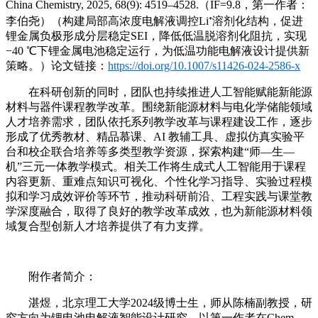
China Chemistry, 2025, 68(9): 4519–4528.（IF=9.8，第一作者：
李伯尧）（构建局部高浓度电解液调控Li⁺溶剂化结构，促进
锂金属负极形成分层稳定SEI，降低低温脱溶剂化阻抗，实现
−40 ℃下锂金属电池稳定运行，为低温功能电解液设计提供新
策略。）论文链接：
https://doi.org/10.1007/s11426-024-2586-x
在科研创新的同时，团队也持续推进人工智能赋能新能源
材料与器件课程教学改革。围绕新能源材料与电化学储能领域
人才培养需求，团队依托系列教学改革与课程建设工作，逐步
形成了优秀教材、精品慕课、AI 教辅工具、虚拟仿真实验平
台和校企联合培养等多类型教学资源，探索构建“师—生—
机”三元一体教学模式。相关工作将生成式人工智能用于课程
内容更新、重难点知识可视化、个性化学习指导、实验过程模
拟和学习成效评价等环节，推动科研前沿、工程实践与课堂教
学深度融合，取得了良好的教学改革成效，也为新能源材料领
域复合型创新人才培养提供了有力支撑。
附作者简介：
湛煜，北京理工大学2024级博士生，师从陈楠副教授，研
究方向为锂电池电解液智能设计研究。以第一作者在Chem.