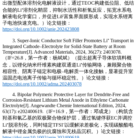
出微型配体溶剂化电解液设计，通过TEOC构建低位阻、低结
合能的Li⁺溶剂化鞘层，抑制水活性和析氢反应，拓宽水系电
解液电化学窗口，并促进LiF富集界面膜形成，实现水系锂离
子电池快速充电。）论文链接：
https://doi.org/10.1002/anie.202423808
3. Super-Ionic Conductor Soft Filler Promotes Li⁺ Transport in
Integrated Cathode–Electrolyte for Solid-State Battery at Room
Temperature[J]. Advanced Materials, 2024, 36(27): 2403078.
（IF=26.8，第一作者：杨斌斌）（提出超离子导体软填料概
念，以锂化纳米纤维素构建双通道Li⁺传输网络，兼顾聚合物
相容性、阴离子锚定和电极–电解质一体化接触，显著提升室
温固态电池离子传输与循环稳定性。）论文链接：
https://doi.org/10.1002/adma.202403078
4. Bipolar Polymeric Protective Layer for Dendrite-Free and
Corrosion-Resistant Lithium Metal Anode in Ethylene Carbonate
Electrolyte[J]. Angewandte Chemie International Edition, 2024,
63(17): e202400619.（IF=16.9，第一作者：邓成龙）（构筑含
羟基和氰乙基的双极聚合物保护层，通过氢键俘获EC并调控
Li⁺脱溶剂化，同时锚定TFSI⁻以缓解浓差极化，实现碳酸酯电
解液中锂金属负极的抗腐蚀和无枝晶沉积。）论文链接：
https://doi.org/10.1002/anie.202400619