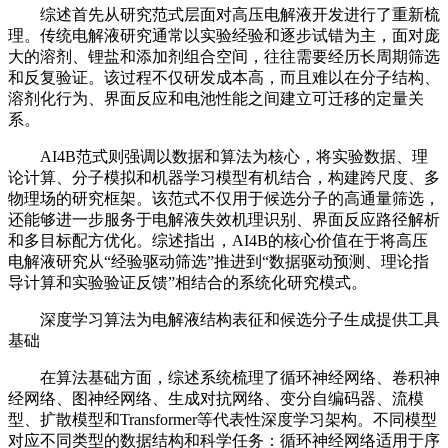
综述首先从研究范式层面对高压电解液开发进行了重新梳
理。传统电解液研究通常以实验经验和逐步试错为主，面对庞
大的溶剂、锂盐和添加剂组合空间，往往需要经历长周期筛选
和反复验证。该过程不仅研发成本高，而且难以在分子结构、
溶剂化行为、界面反应和电池性能之间建立可迁移的定量关
系。
AI4B范式则强调以数据和算法为核心，将实验数据、理
论计算、分子模拟和机器学习模型有机结合，构建跨尺度、多
物理场的研究框架。该范式不仅用于候选分子的高通量筛选，
还能够进一步服务于电解液失效机理识别、界面反应路径解析
和多目标配方优化。综述指出，AI4B的核心价值在于将高压
电解液研究从“经验驱动筛选”推进到“数据驱动预测、理论指
导计算和实验验证反馈”相结合的系统化研究模式。
深度学习算法为电解液结构表征和候选分子生成提供工具
基础
在算法基础方面，综述系统梳理了循环神经网络、卷积神
经网络、图神经网络、生成对抗网络、变分自编码器、流模
型、扩散模型和Transformer等代表性深度学习架构。不同模型
对应不同类型的数据结构和科学任务：循环神经网络适用于序