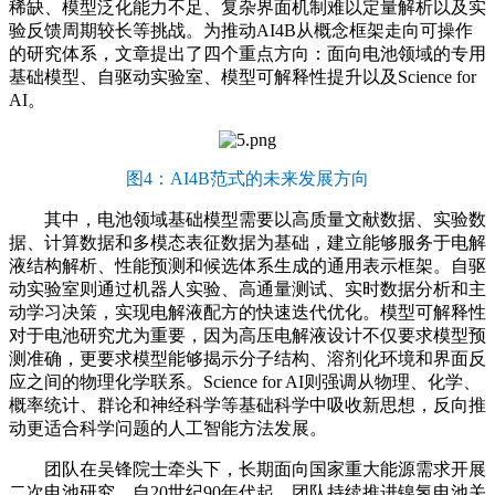
稀缺、模型泛化能力不足、复杂界面机制难以定量解析以及实
验反馈周期较长等挑战。为推动AI4B从概念框架走向可操作
的研究体系，文章提出了四个重点方向：面向电池领域的专用
基础模型、自驱动实验室、模型可解释性提升以及Science for
AI。
图4：AI4B范式的未来发展方向
其中，电池领域基础模型需要以高质量文献数据、实验数
据、计算数据和多模态表征数据为基础，建立能够服务于电解
液结构解析、性能预测和候选体系生成的通用表示框架。自驱
动实验室则通过机器人实验、高通量测试、实时数据分析和主
动学习决策，实现电解液配方的快速迭代优化。模型可解释性
对于电池研究尤为重要，因为高压电解液设计不仅要求模型预
测准确，更要求模型能够揭示分子结构、溶剂化环境和界面反
应之间的物理化学联系。Science for AI则强调从物理、化学、
概率统计、群论和神经科学等基础科学中吸收新思想，反向推
动更适合科学问题的人工智能方法发展。
团队在吴锋院士牵头下，长期面向国家重大能源需求开展
二次电池研究。自20世纪90年代起，团队持续推进镍氢电池关