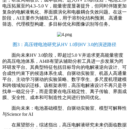
电压拓展至约4.3–5.0 V，能量密度显著提升，但同时伴随更加
复杂的电解液氧化、界面膜演化和电极耦合失效问题。在这一
阶段，AI主要作为辅助工具，用于溶剂化结构预测、高通量
筛选、代理模型构建、多目标优化和图像识别等任务。
图3：高压锂电池研究从HV 1.0到HV 3.0的演进路径
面向未来HV 3.0阶段，即超过5.0 V并追求更高能量密度
的高压电池体系，AI4B有望从辅助分析工具进一步发展为闭
环研发平台。其典型特征包括目标导向的电解液逆向设计、可
合成性约束下的候选体系生成、自驱动实验室、机器人高通量
平台、主动学习驱动的实验策略、数字孪生、多尺度机理建模
和跨领域知识迁移。该框架表明，高压电解液设计不再只是寻
找单一稳定分子，而是需要在电压稳定性、离子传输、界面成
膜、安全性、成本和可制造性之间进行协同优化。
面向未来：电池基础模型、自驱动实验室、模型可解释性
与Science for AI
在展望部分，综述指出，高压电解液研究未来仍面临数据