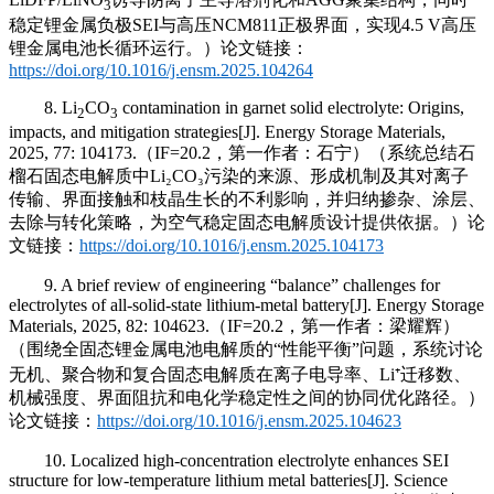
3
稳定锂金属负极SEI与高压NCM811正极界面，实现4.5 V高压
锂金属电池长循环运行。）论文链接：
https://doi.org/10.1016/j.ensm.2025.104264
8. Li
CO
contamination in garnet solid electrolyte: Origins,
2
3
impacts, and mitigation strategies[J]. Energy Storage Materials,
2025, 77: 104173.（IF=20.2，第一作者：石宁）（系统总结石
榴石固态电解质中Li₂CO₃污染的来源、形成机制及其对离子
传输、界面接触和枝晶生长的不利影响，并归纳掺杂、涂层、
去除与转化策略，为空气稳定固态电解质设计提供依据。）论
文链接：
https://doi.org/10.1016/j.ensm.2025.104173
9. A brief review of engineering “balance” challenges for
electrolytes of all-solid-state lithium-metal battery[J]. Energy Storage
Materials, 2025, 82: 104623.（IF=20.2，第一作者：梁耀辉）
（围绕全固态锂金属电池电解质的“性能平衡”问题，系统讨论
无机、聚合物和复合固态电解质在离子电导率、Li⁺迁移数、
机械强度、界面阻抗和电化学稳定性之间的协同优化路径。）
论文链接：
https://doi.org/10.1016/j.ensm.2025.104623
10. Localized high-concentration electrolyte enhances SEI
structure for low-temperature lithium metal batteries[J]. Science