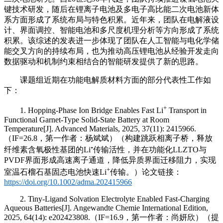
键技术研发，随后在锂离子电池及多电子高比能二次电池新体
系方面形成了系统布局与特色积累。近年来，团队在电解液设
计、界面调控、智能电池和多尺度机理分析等方向形成了系统
积累。该综述的发表进一步体现了团队在人工智能与电化学储
能交叉方向的持续布局，也为推动高压锂电池从经验开发走向
数据驱动和机制约束相结合的智能研发提供了新的思路。
课题组近期在功能电解质材料方面的部分代表性工作如
下：
+
1. Hopping-Phase Ion Bridge Enables Fast Li
Transport in
Functional Garnet-Type Solid-State Battery at Room
Temperature[J]. Advanced Materials, 2025, 37(11): 2415966.
（IF=26.8，第一作者：杨斌斌）（构建跳跃相离子桥，释放
纤维素含氧极性基团的Li⁺传输活性，并在功能化LLZTO与
PVDF界面形成高速离子通道，降低异质界面迁移阻力，实现
+
室温石榴石基固态电池快速Li
传输。）论文链接：
https://doi.org/10.1002/adma.202415966
2. Tiny-Ligand Solvation Electrolyte Enabled Fast-Charging
Aqueous Batteries[J]. Angewandte Chemie International Edition,
2025, 64(14): e202423808.（IF=16.9，第一作者：尚妍欣）（提