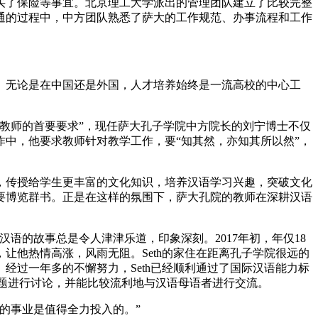
买了保险等事宜。北京理工大学派出的管理团队建立了比较完整
通的过程中，中方团队熟悉了萨大的工作规范、办事流程和工作
无论是在中国还是外国，人才培养始终是一流高校的中心工
教师的首要要求”，现任萨大孔子学院中方院长的刘宁博士不仅
作中，他要求教师针对教学工作，要“知其然，亦知其所以然”，
传授给学生更丰富的文化知识，培养汉语学习兴趣，突破文化
要博览群书。正是在这样的氛围下，萨大孔院的教师在深耕汉语
学习汉语的故事总是令人津津乐道，印象深刻。2017年初，年仅18
他热情高涨，风雨无阻。Seth的家住在距离孔子学院很远的
经过一年多的不懈努力，Seth已经顺利通过了国际汉语能力标
话题进行讨论，并能比较流利地与汉语母语者进行交流。
的事业是值得全力投入的。”