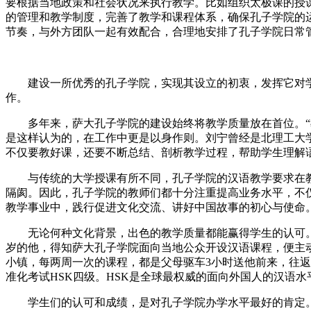
要根据当地政策和社会状况来执行教学。比如组织太极课的授
的管理和教学制度，完善了教学和课程体系，确保孔子学院的
节奏，与外方团队一起有效配合，合理地安排了孔子学院日常
建设一所优秀的孔子学院，实现其设立的初衷，发挥它对学
作。
多年来，萨大孔子学院的建设始终将教学质量放在首位。“教
是这样认为的，在工作中更是以身作则。刘宁曾经是北理工大学
不仅要教好课，还要不断总结、剖析教学过程，帮助学生理解
与传统的大学授课有所不同，孔子学院的汉语教学要求在教
隔阂。因此，孔子学院的教师们都十分注重提高业务水平，不
教学事业中，践行促进文化交流、讲好中国故事的初心与使命
无论何种文化背景，出色的教学质量都能赢得学生的认可。在萨斯喀彻温
岁的他，得知萨大孔子学院面向当地公众开设汉语课程，便主动
小镇，每两周一次的课程，都是父母驱车3小时送他前来，往返
准化考试HSK四级。HSK是全球最权威的面向外国人的汉语
学生们的认可和成绩，是对孔子学院办学水平最好的肯定。刘