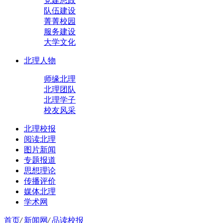
党建思政
队伍建设
菁菁校园
服务建设
大学文化
北理人物
师缘北理
北理团队
北理学子
校友风采
北理校报
阅读北理
图片新闻
专题报道
思想理论
传播评价
媒体北理
学术网
首页
/
新闻网
/
品读校报