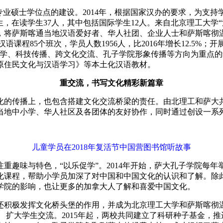
硕士学位点的建设。2014年，根据国家汉办的要求，为支持
业生，在读学生37人，其中包括国际学生12人。来自北京理工大
，将萨斯喀通当地汉语爱好者、华人社团、企业人士和萨斯喀彻
程85个班次，学员人数1956人，比2016年增长12.5%；开展
育教学、科技传播、跨文化交流、孔子学院形象传播等方向为重点的
原住民文化与汉语学习》等本土化汉语教材。
重交流，书写文化精彩新篇章
的传播上，也包含搭建文化交流桥梁的责任。由北理工和萨大共
当地中小学、华人社区及各团体的友好协作，同时通过创设一系
儿童学员在2018年复活节中国营图书馆听故事
味与特色，“以乐促学”。2014年开始，萨大孔子学院每年举办
化课程，帮助小学员加深了对中国和中国文化的认识和了解。除此
学院的影响，也让更多的加拿大人了解和喜爱中国文化。
极发挥文化桥头堡的作用，并成为北京理工大学和萨斯喀彻温大学
 扩大学生交流。2015年起，两校共同建立了科研种子基金，