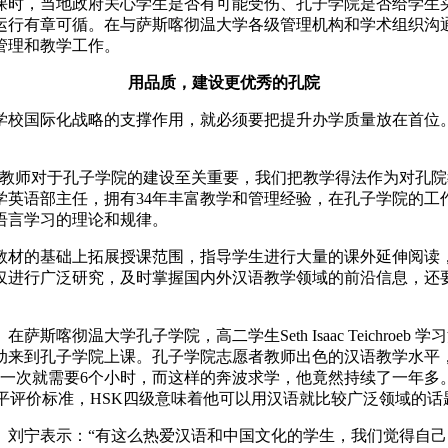
课时，当地政府关心学生是否有可能受伤、孔子学院是否给学生
运行有章可循。在与萨斯喀彻温大学各级管理机构和学术组织沟
管理和教学工作。
用品质，建设更优秀的孔院
校国际化战略的支撑作用，就必须要把提升办学质量放在首位。
师对于孔子学院的建设至关重要，我们把教学得法作为对孔院
英语部主任，拥有34年丰富教学和管理经验，在孔子学院的工
语言学习的理论和规律。
材的基础上拓展授课范围，指导学生进行大量的课外延伸阅读，
仅进行广泛研究，及时掌握国内外汉语教学领域的前沿信息，还
。
大学孔子学院，高二学生Seth Isaac Teichroeb 
来到孔子学院上课。孔子学院志愿者教师出色的汉语教学水平，让
一次就需要6个小时，而这样的奔波求学，他竟然持续了一年多。
水平评价标准，HSK四级意味着他可以用汉语就比较广泛领域的
宁表示：“有这么热爱汉语和中国文化的学生，我们觉得自己