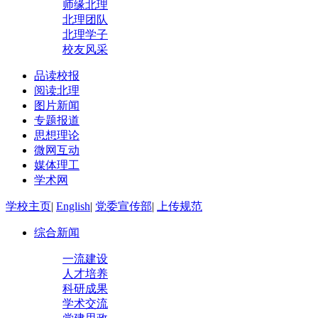
师缘北理
北理团队
北理学子
校友风采
品读校报
阅读北理
图片新闻
专题报道
思想理论
微网互动
媒体理工
学术网
学校主页
|
English
|
党委宣传部
|
上传规范
综合新闻
一流建设
人才培养
科研成果
学术交流