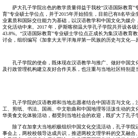
萨大孔子学院出色的教学质量得益于我校“汉语国际教育”专业
育”专业硕士学位点，并于2015年开始招生，目前已有8名毕
业素质和国际交往能力为基础，以汉语教学和中国文化为媒介
文化活动中来。2017 年，萨斯喀彻温大学孔子学院共开设各级汉语课
43.8%。“汉语国际教育”专业硕士学位点正成长为集汉语教
讨会，组织编写《加拿大太平洋海岸第一民族的历史与文化—
孔子学院的使命，既体现在汉语教学与推广、做好中国文化
及行政管理机构建立友好合作关系，也注重与当地社区特别是
孔子学院的汉语教师和当地志愿者结合中国语言与文化，注重趣
工、剪纸、书法、国画、中文歌曲和中国地理等活泼生动的文
华美食文化体验活动，都受到当地社会的欢迎，既扩大了孔子
除了在加拿大当地积极组织中国文化交流活动，孔子学院还积
事会上，两校校领导达成共识，推进两校文理学科的交叉融合、