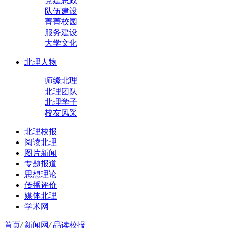
党建思政
队伍建设
菁菁校园
服务建设
大学文化
北理人物
师缘北理
北理团队
北理学子
校友风采
北理校报
阅读北理
图片新闻
专题报道
思想理论
传播评价
媒体北理
学术网
首页
/
新闻网
/
品读校报