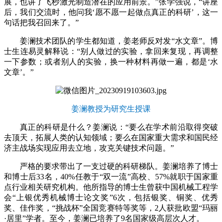
展，也讲了飞秒激光制造潜在的应用前景。”张学强说，“讲座
后，我们交流时，他问我‘愿不愿一起做点真正的科研’，这一
句话把我召回来了。”
姜澜技术团队的学生都知道，姜老师反对发“水文章”。博
士生连易灵解释说：“别人做过的实验，拿回来复现，再调整
一下参数；或者别人的实验，换一种材料再做一遍，都是‘水
文章’。”
姜澜教授为研究生授课
真正的科研是什么？姜澜说：“要么在学术前沿取得突破
去顶天，拓展人类的认知领域；要么在国家重大需求和国民经
济主战场实现应用去立地，攻克关键技术问题。”
严格的要求带出了一支过硬的科研梯队。姜澜培养了博士
和博士后33名，40%任教于“双一流”高校、57%就职于国家重
点行业相关研究机构。他所指导的博士生曾获中国机械工程学
会“上银优秀机械博士论文奖”6次，包括银奖、铜奖、优秀
奖、佳作奖，“挑战杯”全国竞赛特等奖等，2人获批欧盟“玛丽
·居里”学者。至今，姜澜已培养了9名国家级高层次人才。