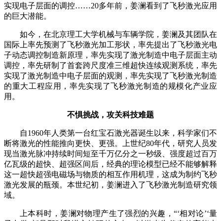
实现电子层面的调控……20多年前，姜澜看到了飞秒激光应用
的巨大潜能。
如今，在北京理工大学机械与车辆学院，姜澜及其团队在
国际上率先预测了飞秒激光加工形状，率先提出了飞秒激光电
子动态调控制造新原理，率先实现了激光制造中电子层面主动
调控，率先研制了首套跨尺度准三维超快连续观测系统，率先
实现了激光制造中电子层面的观测，率先实现了飞秒激光制造
的重大工程应用，率先实现了飞秒激光制造的规模化产业应
用。
不惧挑战，攻关科技难题
自1960年人类第一台红宝石激光器诞生以来，科学家们不
断将激光的性能推向更快、更强。上世纪80年代，研究人员发
现当激光脉冲持续时间短至千万亿分之一秒级、强度超过百万
亿瓦级的超快、超强区间后，经典的理论模型已经不能够解释
这一超快超强电磁场与物质的相互作用机理，这成为制约飞秒
激光发展的瓶颈。本世纪初，姜澜进入了飞秒激光制造研究领
域。
上本科时，姜澜对物理产生了强烈的兴趣，“‘相对论’‘量