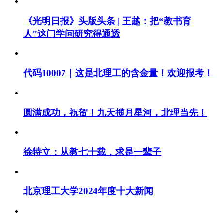
《光明日报》头版头条 | 王越：把“教书育
人”这门学问研究得通透
代码10007｜这是北理工的含金量！欢迎报考！
圆满成功，祝贺！九天揽月星河，北理当先！
徐特立：从教七十载，求是一辈子
北京理工大学2024年度十大新闻