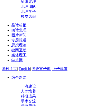
师缘北理
北理团队
北理学子
校友风采
品读校报
阅读北理
图片新闻
专题报道
思想理论
微网互动
媒体理工
学术网
学校主页
|
English
|
党委宣传部
|
上传规范
综合新闻
一流建设
人才培养
科研成果
学术交流