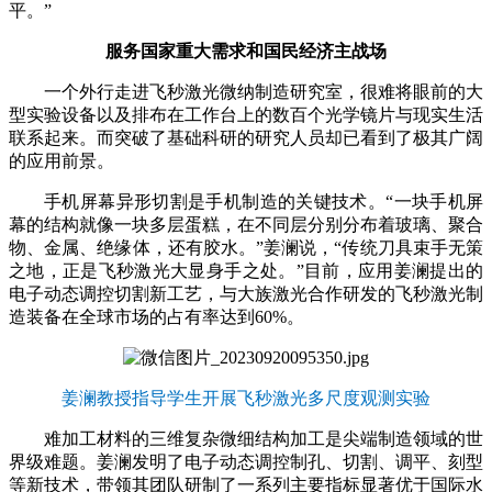
平。”
服务国家重大需求和国民经济主战场
一个外行走进飞秒激光微纳制造研究室，很难将眼前的大
型实验设备以及排布在工作台上的数百个光学镜片与现实生活
联系起来。而突破了基础科研的研究人员却已看到了极其广阔
的应用前景。
手机屏幕异形切割是手机制造的关键技术。“一块手机屏
幕的结构就像一块多层蛋糕，在不同层分别分布着玻璃、聚合
物、金属、绝缘体，还有胶水。”姜澜说，“传统刀具束手无策
之地，正是飞秒激光大显身手之处。”目前，应用姜澜提出的
电子动态调控切割新工艺，与大族激光合作研发的飞秒激光制
造装备在全球市场的占有率达到60%。
姜澜教授指导学生开展飞秒激光多尺度观测实验
难加工材料的三维复杂微细结构加工是尖端制造领域的世
界级难题。姜澜发明了电子动态调控制孔、切割、调平、刻型
等新技术，带领其团队研制了一系列主要指标显著优于国际水