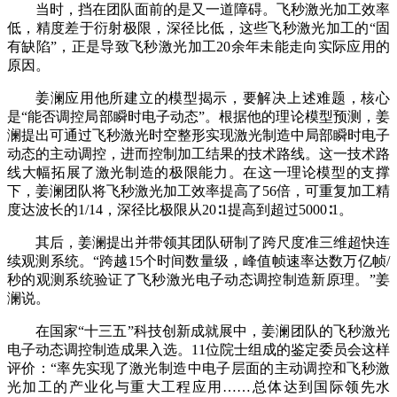
当时，挡在团队面前的是又一道障碍。飞秒激光加工效率
低，精度差于衍射极限，深径比低，这些飞秒激光加工的“固
有缺陷”，正是导致飞秒激光加工20余年未能走向实际应用的
原因。
姜澜应用他所建立的模型揭示，要解决上述难题，核心
是“能否调控局部瞬时电子动态”。根据他的理论模型预测，姜
澜提出可通过飞秒激光时空整形实现激光制造中局部瞬时电子
动态的主动调控，进而控制加工结果的技术路线。这一技术路
线大幅拓展了激光制造的极限能力。在这一理论模型的支撑
下，姜澜团队将飞秒激光加工效率提高了56倍，可重复加工精
度达波长的1/14，深径比极限从20∶1提高到超过5000∶1。
其后，姜澜提出并带领其团队研制了跨尺度准三维超快连
续观测系统。“跨越15个时间数量级，峰值帧速率达数万亿帧/
秒的观测系统验证了飞秒激光电子动态调控制造新原理。”姜
澜说。
在国家“十三五”科技创新成就展中，姜澜团队的飞秒激光
电子动态调控制造成果入选。11位院士组成的鉴定委员会这样
评价：“率先实现了激光制造中电子层面的主动调控和飞秒激
光加工的产业化与重大工程应用……总体达到国际领先水