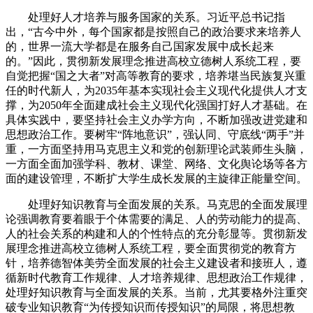
处理好人才培养与服务国家的关系。习近平总书记指
出，“古今中外，每个国家都是按照自己的政治要求来培养人
的，世界一流大学都是在服务自己国家发展中成长起来
的。”因此，贯彻新发展理念推进高校立德树人系统工程，要
自觉把握“国之大者”对高等教育的要求，培养堪当民族复兴重
任的时代新人，为2035年基本实现社会主义现代化提供人才支
撑，为2050年全面建成社会主义现代化强国打好人才基础。在
具体实践中，要坚持社会主义办学方向，不断加强改进党建和
思想政治工作。要树牢“阵地意识”，强认同、守底线“两手”并
重，一方面坚持用马克思主义和党的创新理论武装师生头脑，
一方面全面加强学科、教材、课堂、网络、文化舆论场等各方
面的建设管理，不断扩大学生成长发展的主旋律正能量空间。
处理好知识教育与全面发展的关系。马克思的全面发展理
论强调教育要着眼于个体需要的满足、人的劳动能力的提高、
人的社会关系的构建和人的个性特点的充分彰显等。贯彻新发
展理念推进高校立德树人系统工程，要全面贯彻党的教育方
针，培养德智体美劳全面发展的社会主义建设者和接班人，遵
循新时代教育工作规律、人才培养规律、思想政治工作规律，
处理好知识教育与全面发展的关系。当前，尤其要格外注重突
破专业知识教育“为传授知识而传授知识”的局限，将思想教